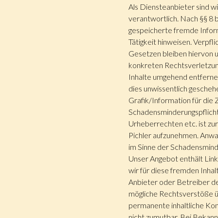
Als Diensteanbieter sind w
verantwortlich. Nach §§ 8 b
gespeicherte fremde Infor
Tätigkeit hinweisen. Verpf
Gesetzen bleiben hiervon u
konkreten Rechtsverletzun
Inhalte umgehend entfernen
dies unwissentlich gescheh
Grafik/Information für die
Schadensminderungspflicht
Urheberrechten etc. ist zu
Pichler aufzunehmen. Anwa
im Sinne der Schadensmind
Unser Angebot enthält Link
wir für diese fremden Inhal
Anbieter oder Betreiber de
mögliche Rechtsverstöße üb
permanente inhaltliche Kon
nicht zumutbar. Bei Bekan