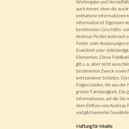
Weitergabe und Vervielfält
auch immer, ohne die ausdrü
enthaltene Informationen k
Information ist Eigentum de
bestimmten Geschäfts- ode
Andreas Pichler jederzeit 
Fehler oder Auslassungen i
Exaktheit oder Vollständigk
Elementen. Diese Publikatio
gilt u. a., aber nicht aussc
bestimmten Zweck sowie für
entstandene Schäden. Dies 
Folgeschäden, die aus der 
grober Fahrlässigkeit. Die
Informationen, auf die Sie 
dem Einfluss von Andreas Pi
und gibt keinerlei Gewährl
Haftung für Inhalte