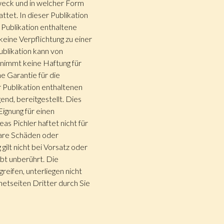
Zweck und in welcher Form
ttet. In dieser Publikation
Publikation enthaltene
keine Verpflichtung zu einer
blikation kann von
rnimmt keine Haftung für
e Garantie für die
r Publikation enthaltenen
nd, bereitgestellt. Dies
 Eignung für einen
s Pichler haftet nicht für
bare Schäden oder
ilt nicht bei Vorsatz oder
bt unberührt. Die
reifen, unterliegen nicht
netseiten Dritter durch Sie