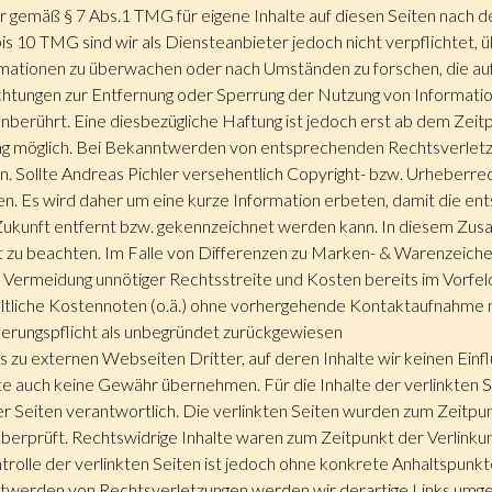
ir gemäß § 7 Abs.1 TMG für eigene Inhalte auf diesen Seiten nach 
is 10 TMG sind wir als Diensteanbieter jedoch nicht verpflichtet, 
mationen zu überwachen oder nach Umständen zu forschen, die auf
lichtungen zur Entfernung oder Sperrung der Nutzung von Informati
nberührt. Eine diesbezügliche Haftung ist jedoch erst ab dem Zeit
g möglich. Bei Bekanntwerden von entsprechenden Rechtsverletz
. Sollte Andreas Pichler versehentlich Copyright- bzw. Urheberrech
en. Es wird daher um eine kurze Information erbeten, damit die e
 Zukunft entfernt bzw. gekennzeichnet werden kann. In diesem Zus
 zu beachten. Im Falle von Differenzen zu Marken- & Warenzeiche
r Vermeidung unnötiger Rechtsstreite und Kosten bereits im Vorfe
ltliche Kostennoten (o.ä.) ohne vorhergehende Kontaktaufnahme 
erungspflicht als unbegründet zurückgewiesen
s zu externen Webseiten Dritter, auf deren Inhalte wir keinen Ein
te auch keine Gewähr übernehmen. Für die Inhalte der verlinkten Sei
r Seiten verantwortlich. Die verlinkten Seiten wurden zum Zeitpun
erprüft. Rechtswidrige Inhalte waren zum Zeitpunkt der Verlinkun
trolle der verlinkten Seiten ist jedoch ohne konkrete Anhaltspunk
ntwerden von Rechtsverletzungen werden wir derartige Links umg