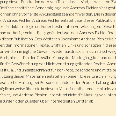
igung dieser Publikation oder von Teilen daraus sind, zu welchem 
ckliche schriftliche Genehmigung durch Andreas Pichler nicht gesta
önnen ohne vorherige Ankündigung geändert werden. Die in dieser 
r Andreas Pichler. Andreas Pichler entsteht aus dieser Publikation 
r Produktstrategie und/oder bestimmten Entwicklungen. Diese Pu
ohne vorherige Ankündigung geändert werden. Andreas Pichler übe
n dieser Publikation. Des Weiteren übernimmt Andreas Pichler kein
eit der Informationen, Texte, Grafiken, Links und sonstigen in diese
n wird ohne jegliche Gewähr, weder ausdrücklich noch stillschweige
hließlich, hinsichtlich der Gewährleistung der Marktgängigkeit und der
 die Gewährleistung der Nichtverletzung geltenden Rechts. Andrea
gilt u. a. und uneingeschränkt für konkrete, besondere und mittel
Nutzung dieser Materialien entstehen können. Diese Einschränkung g
 gesetzliche Haftung bei Personenschäden oder Produkthaftung blei
möglicherweise über die in diesem Material enthaltenen Hotlinks zug
chler, und Andreas Pichler unterstützt nicht die Nutzung von Inter
eistungen oder Zusagen über Internetseiten Dritter ab.