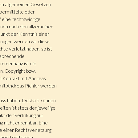
den allgemeinen Gesetzen
übermittelte oder
 eine rechtswidrige
onen nach den allgemeinen
punkt der Kenntnis einer
ungen werden wir diese
te verletzt haben, so ist
ntsprechende
ammenhang ist die
n, Copyright bzw.
ld Kontakt mit Andreas
mit Andreas Pichler werden
fluss haben. Deshalb können
ten ist stets der jeweilige
kt der Verlinkung auf
g nicht erkennbar. Eine
te einer Rechtsverletzung
ehend entfernen.